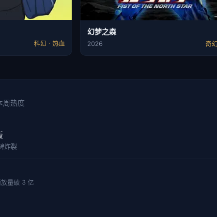
幻梦之森
科幻 · 热血
2026
奇幻
 本周热度
版
口碑炸裂
放量破 3 亿