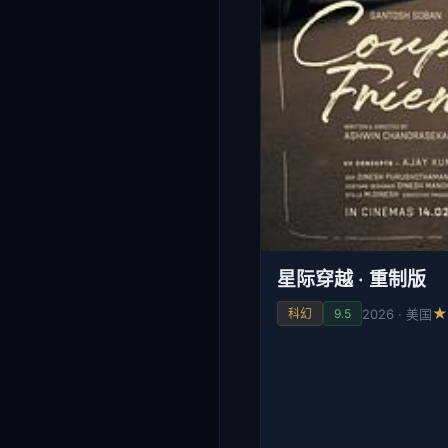
星际穿越 · 重制版
★
2026 · 美国
科幻
9.5