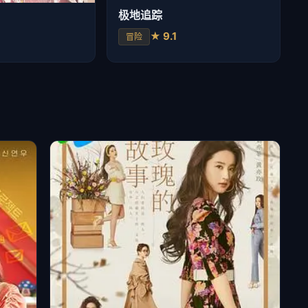
极地追踪
★ 9.1
冒险