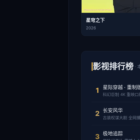
星穹之下
2026
影视排行榜
·
星际穿越 · 重制
科幻巨制 4K 重映
长安风华
古装权谋大剧 全网播
极地追踪