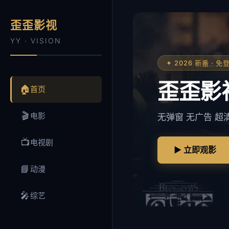
歪歪影视
YY · VISION
✦ 2026 新番 · 
歪歪影
🏠
首页
🎬
电影
无弹窗 无广告 超
📺
电视剧
▶ 立即观影
📘
动漫
🎤
综艺