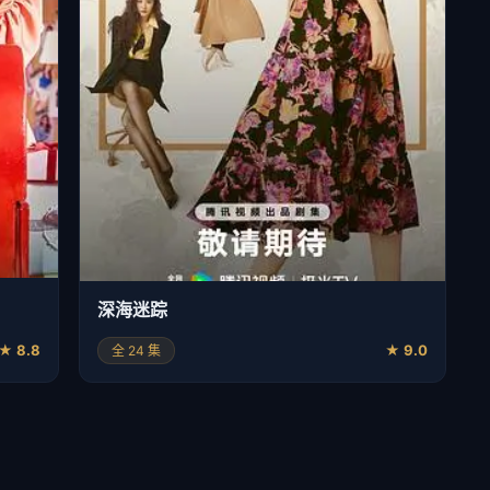
深海迷踪
★ 8.8
★ 9.0
全 24 集