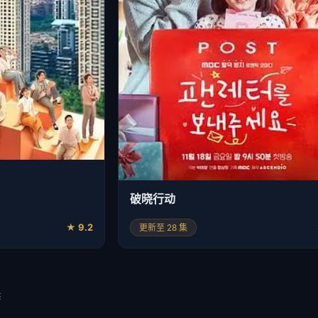
破晓行动
★ 9.2
更新至 28 集
季