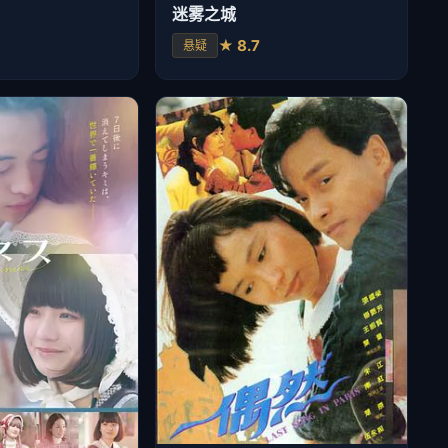
迷雾之城
★ 8.7
悬疑