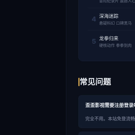
冒险纪录片 震撼人
深海迷踪
悬疑科幻 口碑黑马
龙拳归来
硬核动作 拳拳到肉
常见问题
歪歪影视需要注册登录
完全不用。本站免登流畅