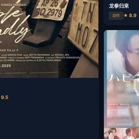
龙拳归来
★ 8.9
动作
 9.5